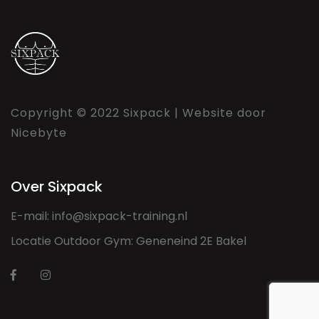
Copyright © 2022 Sixpack | Website door
Nicebyte
Over Sixpack
E-mail:
info@sixpack-training.nl
Locatie Outdoor Gym: Geneneind 2E Bakel